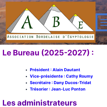
Le Bureau (2025-2027) :
Président : Alain Dautant
Vice-présidente : Cathy Roumy
Secrétaire : Dany Ducos-Tridat
Trésorier : Jean-Luc Ponton
Les administrateurs